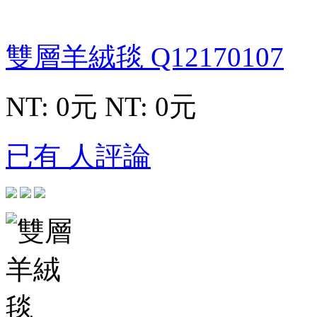
雙層羊絨毯
Q12170107
NT: 0元
NT: 0元
已有 人評論