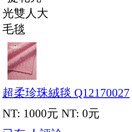
超柔珍珠絨毯
Q12170027
NT: 1000元
NT: 0元