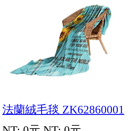
法蘭絨毛毯
ZK62860001
NT: 0元
NT: 0元