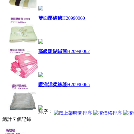
雙面壓條毯
H20990060
高級珊瑚絨毯
H20990062
暖洋洋柔絲毯
H20990065
排序：
總計
7
個記錄