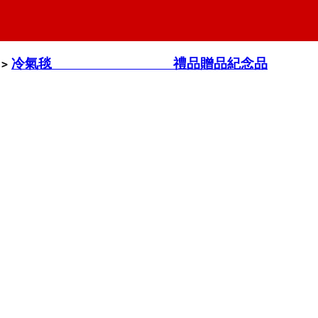
冷氣毯 禮品贈品紀念品
>