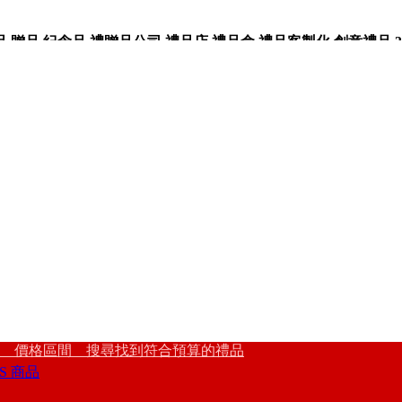
品,紀念品,禮贈品公司,禮品店,禮品盒,禮品客製化,創意禮品,3
 價格區間 搜尋找到符合預算的禮品
S 商品