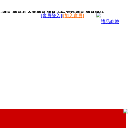
c禮品,禮品卡,企業禮品,禮品小物,高級禮品,禮品網站。
[會員登入]
|
[加入會員]
禮品商城