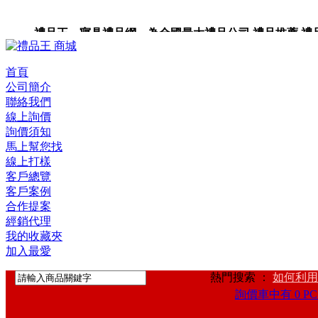
禮品王 寢具禮品網 為全國最大禮品公司,禮品推薦,禮品,贈
首頁
公司簡介
聯絡我們
線上詢價
詢價須知
馬上幫您找
線上打樣
客戶總覽
客戶案例
合作提案
經銷代理
我的收藏夾
加入最愛
熱門搜索 ：
如何利用
詢價車中有 0 PC