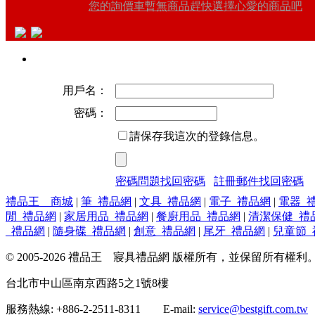
您的詢價車暫無商品趕快選擇心愛的商品吧
用戶名：
密碼：
請保存我這次的登錄信息。
密碼問題找回密碼
註冊郵件找回密碼
禮品王 商城
|
筆_禮品網
|
文具_禮品網
|
電子_禮品網
|
電器_
閒_禮品網
|
家居用品_禮品網
|
餐廚用品_禮品網
|
清潔保健_禮
_禮品網
|
隨身碟_禮品網
|
創意_禮品網
|
尾牙_禮品網
|
兒童節_
© 2005-2026 禮品王 寢具禮品網 版權所有，並保留所有權利
台北市中山區南京西路5之1號8樓
服務熱線: +886-2-2511-8311 E-mail:
service@bestgift.com.tw