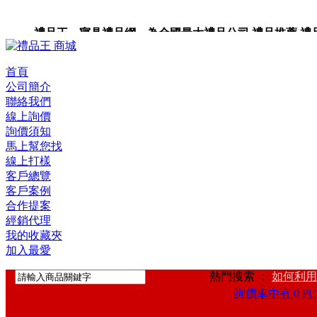
禮品王 寢具禮品網 為全國最大禮品公司,禮品推薦,禮品,贈
卡,企業禮品,禮品小物,高級禮品,禮品網站。
首頁
公司簡介
聯絡我們
線上詢價
詢價須知
馬上幫您找
線上打樣
客戶總覽
客戶案例
合作提案
經銷代理
我的收藏夾
加入最愛
熱門搜索 ：
如何利用
詢價車中有 0 PC